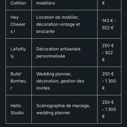
Cotillon
mobiliers
€
Hey
Location de mobilier,
143 € -
Cheeer
décoration vintage et
922 €
s !
brocante
250 €
Lafaitly
Décoration artisanale
- 922
ly
personnalisée
€
Bulle'
Wedding planner,
250 €
Bonheu
décoration, gestion des
- 1 300
r
invités
€
250 €
Hello
Scénographie de mariage,
- 1 300
Studio
wedding planner
€