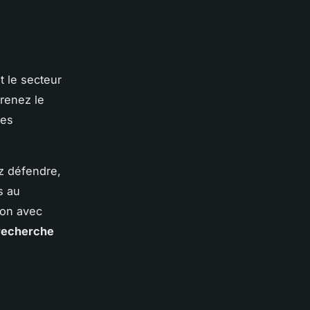
t le secteur
prenez le
des
z défendre,
s au
ion avec
recherche