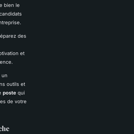
e bien le
candidats
treprise.
Préparez des
tivation et
rence.
e un
s outils et
le
poste
qui
tes de votre
rche