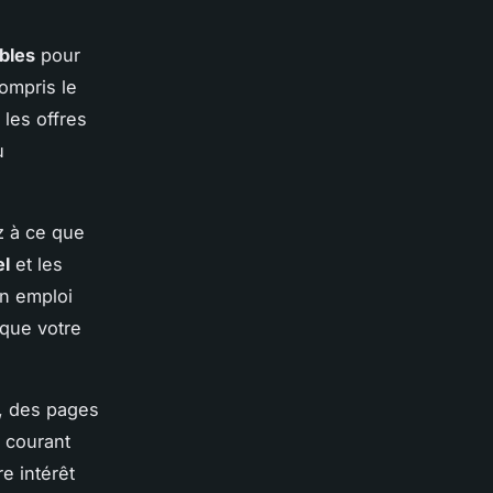
bles
pour
compris le
 les offres
u
ez à ce que
el
et les
un emploi
que votre
s, des pages
 courant
e intérêt