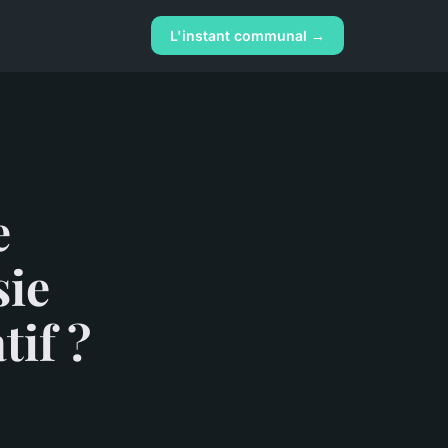
L'instant communal →
e
sie
tif ?