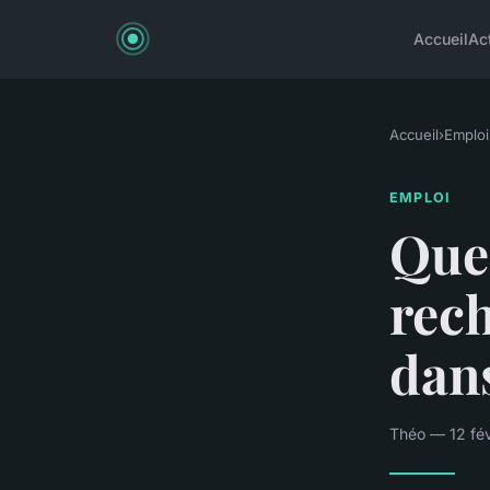
Accueil
Ac
Accueil
›
Emploi
EMPLOI
Quel
rech
dans
Théo — 12 fév