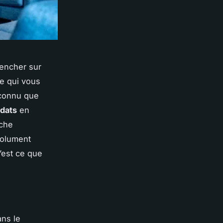
pencher sur
le qui vous
 connu que
dats
en
rche
solument
’est ce que
ans le