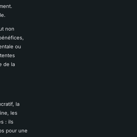
ment.
le.
ut non
 bénéfices,
entale ou
ttentes
e de la
ratif, la
ine, les
 : ils
ps pour une