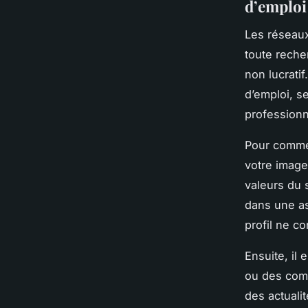
d’emploi
Les réseau
toute recher
non lucratif
d’emploi, s
professionn
Pour commen
votre image
valeurs du 
dans une as
profil ne c
Ensuite, il
ou des comm
des actuali