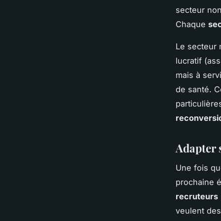
secteur non
Chaque
se
Le secteur 
lucratif (as
mais à serv
de santé. C
particulièr
reconversi
Adapter 
Une fois qu
prochaine é
recruteurs
veulent des