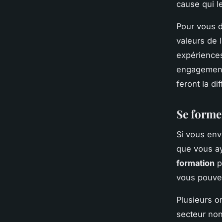
cause qui le
Pour vous d
valeurs de 
expériences
engagement
feront la d
Se former
Si vous en
que vous ay
formation
p
vous pouvez
Plusieurs o
secteur non