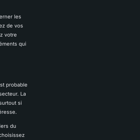
erner les
lez de vos
z votre
éments qui
est probable
secteur. La
 surtout si
éresse.
iers du
 choisissez