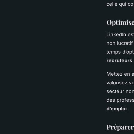
celle qui c
Optimise
LinkedIn es
non lucratif
temps d’opti
recruteurs
.
Mettez en a
valorisez v
secteur non
des profess
d’emploi
.
Préparer