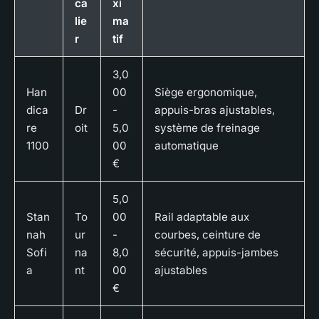
ca
xi
lie
ma
r
tif
3,0
Han
00
Siège ergonomique,
dica
Dr
-
appuis-bras ajustables,
re
oit
5,0
système de freinage
1100
00
automatique
€
5,0
Stan
To
00
Rail adaptable aux
nah
ur
-
courbes, ceinture de
Sofi
na
8,0
sécurité, appuis-jambes
a
nt
00
ajustables
€