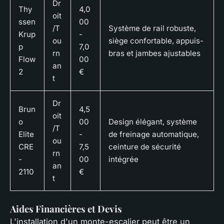
Dr
Thy
4,0
oit
ssen
00
/T
Système de rail robuste,
Krup
-
ou
siège confortable, appuis-
p
7,0
rn
bras et jambes ajustables
Flow
00
an
2
€
t
Dr
Brun
4,5
oit
o
00
Design élégant, système
/T
Elite
-
de freinage automatique,
ou
CRE
7,5
ceinture de sécurité
rn
-
00
intégrée
an
2110
€
t
Aides Financières et Devis
L'installation d'un monte-escalier peut être un